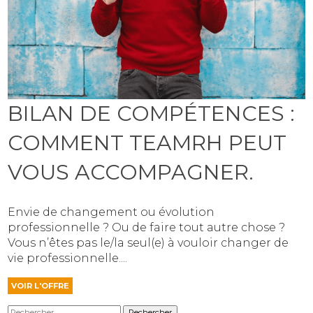
BILAN DE COMPÉTENCES :
COMMENT TEAMRH PEUT
VOUS ACCOMPAGNER.
Envie de changement ou évolution
professionnelle ? Ou de faire tout autre chose ?
Vous n’êtes pas le/la seul(e) à vouloir changer de
vie professionnelle....
VOIR L'OFFRE
Rechercher