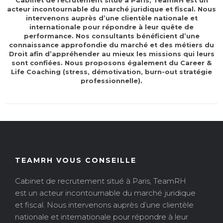
Cabinet de recrutement situé à Paris,
TeamRH
est un
acteur incontournable du marché juridique et fiscal. Nous
intervenons auprès d’une clientèle nationale et
internationale pour répondre à leur quête de
performance. Nos consultants bénéficient d’une
connaissance approfondie du marché et des métiers du
Droit afin d’appréhender au mieux les missions qui leurs
sont confiées. Nous proposons également du Career &
Life Coaching (stress,
démotivation
,
burn-out
stratégie
professionnelle).
TEAMRH VOUS CONSEILLE
Cabinet de recrutement situé à Paris, TeamRH
est un acteur incontournable du marché juridique
et fiscal. Nous intervenons auprès d’une clientèle
nationale et internationale pour répondre à leur