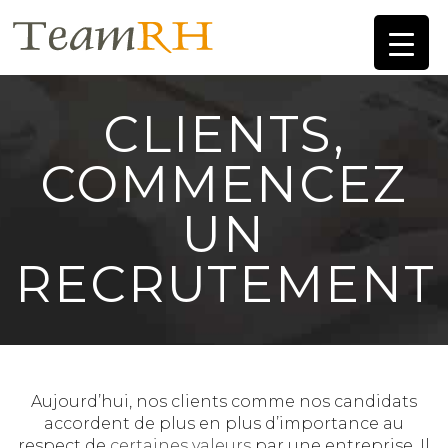
CLIENTS,
COMMENCEZ
UN
RECRUTEMENT
Aujourd’hui, nos clients comme nos candidats
accordent de plus en plus d’importance au
respect de
certaines valeurs
par une entreprise. Il