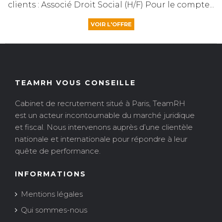
clients : Associé Droit Social (H/F) Pour le compte...
VOIR L'OFFRE
TEAMRH VOUS CONSEILLE
Cabinet de recrutement situé à Paris, TeamRH
est un acteur incontournable du marché juridique
et fiscal. Nous intervenons auprès d’une clientèle
nationale et internationale pour répondre à leur
quête de performance.
INFORMATIONS
Mentions légales
Qui sommes-nous